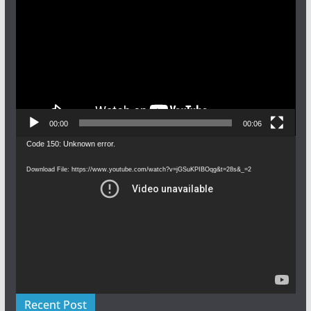
Player
00:00
00:06
Video
Code 150: Unknown error.
Player
Download File: https://www.youtube.com/watch?v=jGSuKPIBOqg&t=28s&_=2
Recent Post