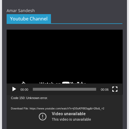
Amar Sandesh
Youtube Channel
Video
Player
00:00
00:06
Video
Code 150: Unknown error.
Player
Download File: https://www.youtube.com/watch?v=jGSuKPIBOqg&t=28s&_=2