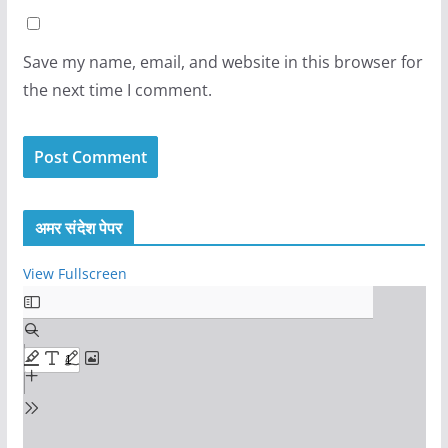
Save my name, email, and website in this browser for
the next time I comment.
अमर संदेश पेपर
View Fullscreen
S
k
i
p
t
o
P