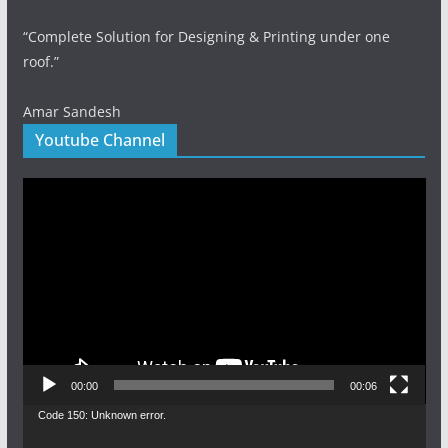
“Complete Solution for Designing & Printing under one
roof.”
Amar Sandesh
Youtube Channel
Video
Player
00:00
00:06
Video
Code 150: Unknown error.
Player