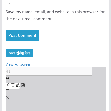
Save my name, email, and website in this browser for
the next time I comment.
अमर संदेश पेपर
View Fullscreen
S
k
i
p
t
o
P