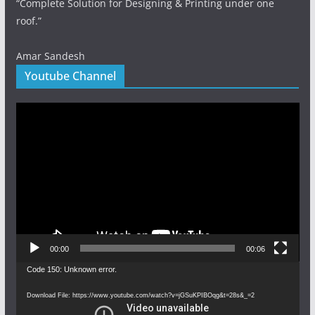
“Complete Solution for Designing & Printing under one
roof.”
Amar Sandesh
Youtube Channel
Video
Player
00:00
00:06
Video
Code 150: Unknown error.
Player
Download File: https://www.youtube.com/watch?v=jGSuKPIBOqg&t=28s&_=2