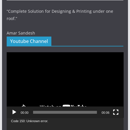
“Complete Solution for Designing & Printing under one
roof.”
Amar Sandesh
Youtube Channel
Video
Player
00:00
00:06
Video
Code 150: Unknown error.
Player