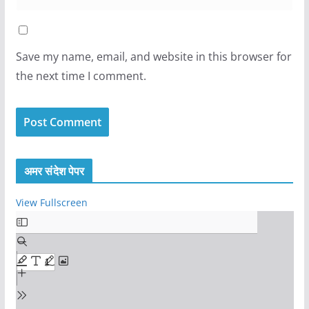
Save my name, email, and website in this browser for
the next time I comment.
अमर संदेश पेपर
View Fullscreen
S
k
i
p
t
o