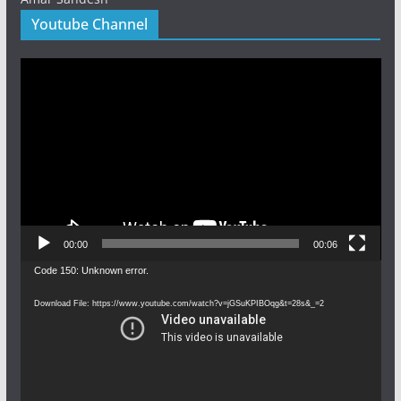
Youtube Channel
Video
Player
00:00
00:06
Video
Code 150: Unknown error.
Player
Download File: https://www.youtube.com/watch?v=jGSuKPIBOqg&t=28s&_=2