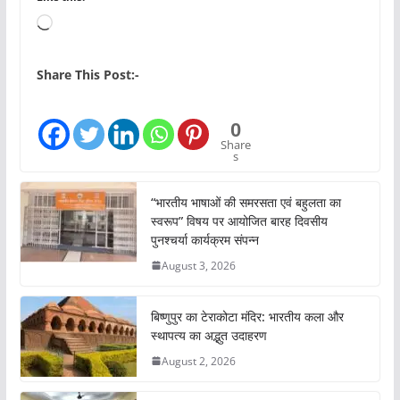
L
o
a
Share This Post:-
d
i
0
n
Share
s
g
…
“भारतीय भाषाओं की समरसता एवं बहुलता का
स्वरूप” विषय पर आयोजित बारह दिवसीय
पुनश्चर्या कार्यक्रम संपन्न
August 3, 2026
बिष्णुपुर का टेराकोटा मंदिर: भारतीय कला और
स्थापत्य का अद्भुत उदाहरण
August 2, 2026