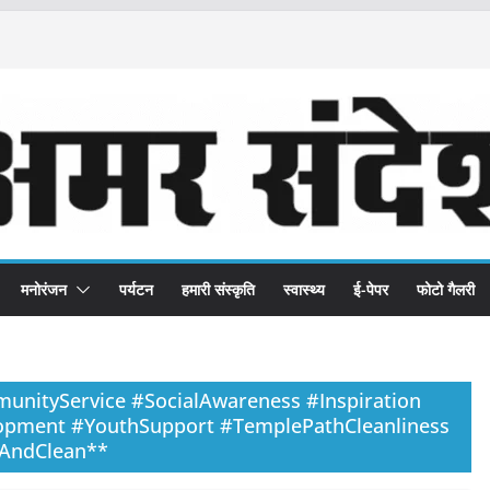
मनोरंजन
पर्यटन
हमारी संस्कृति
स्वास्थ्य
ई-पेपर
फोटो गैलरी
nityService #SocialAwareness #Inspiration
pment #YouthSupport #TemplePathCleanliness
nAndClean**