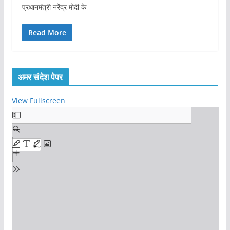
प्रधानमंत्री नरेंद्र मोदी के
Read More
अमर संदेश पेपर
View Fullscreen
S
k
i
p
t
o
P
D
F
c