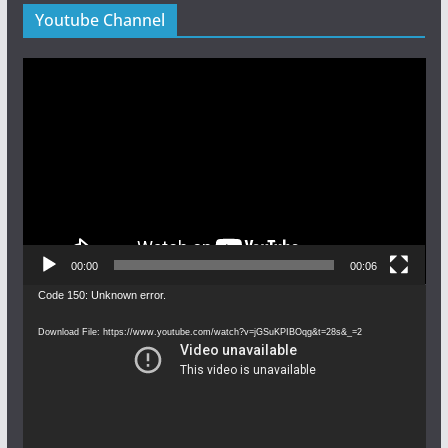
Youtube Channel
Video
Player
00:00
00:06
Video
Code 150: Unknown error.
Player
Download File: https://www.youtube.com/watch?v=jGSuKPIBOqg&t=28s&_=2