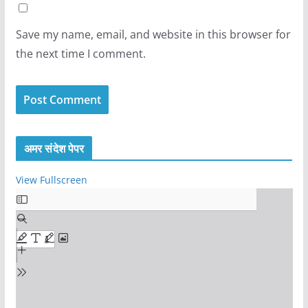
Save my name, email, and website in this browser for
the next time I comment.
अमर संदेश पेपर
View Fullscreen
S
k
i
p
t
o
P