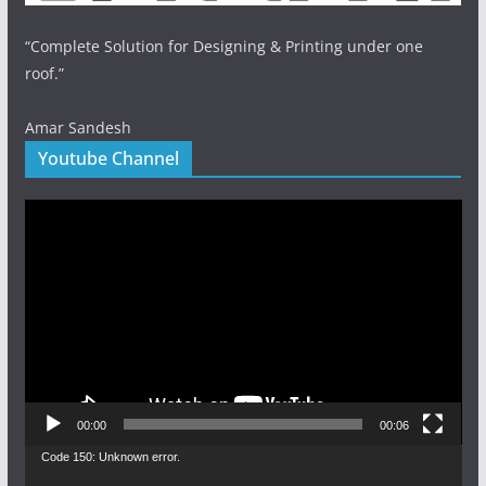
“Complete Solution for Designing & Printing under one
roof.”
Amar Sandesh
Youtube Channel
Video
Player
00:00
00:06
Video
Code 150: Unknown error.
Player