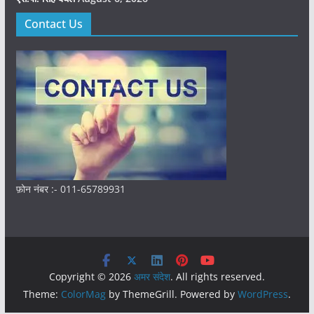
Contact Us
फ़ोन नंबर :- 011-65789931
Copyright © 2026
अमर संदेश
. All rights reserved.
Theme:
ColorMag
by ThemeGrill. Powered by
WordPress
.