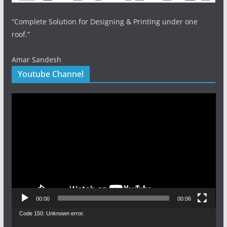
“Complete Solution for Designing & Printing under one
roof.”
Amar Sandesh
Youtube Channel
Video
Player
00:00
00:06
Video
Code 150: Unknown error.
Player