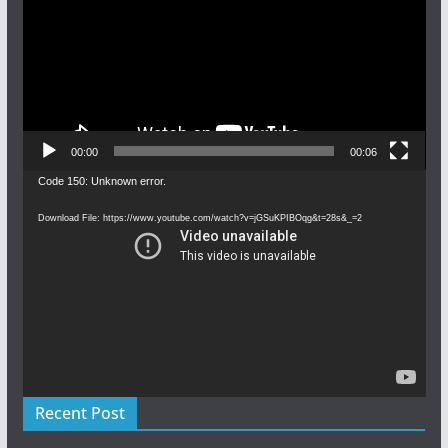
00:00
00:06
Video
Code 150: Unknown error.
Player
Download File: https://www.youtube.com/watch?v=jGSuKPIBOqg&t=28s&_=2
Recent Post