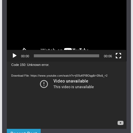
Player
00:00
00:06
Video
Code 150: Unknown error.
Player
Download File: https://www.youtube.com/watch?v=jGSuKPIBOqg&t=28s&_=2