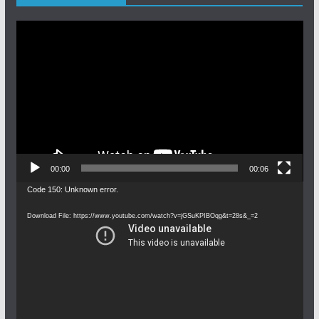
Video
Player
00:00
00:06
Video
Code 150: Unknown error.
Player
Download File: https://www.youtube.com/watch?v=jGSuKPIBOqg&t=28s&_=2