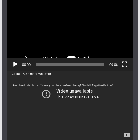
Video
Player
00:00
00:06
Video
Code 150: Unknown error.
Player
Download File: https://www.youtube.com/watch?v=jGSuKPIBOqg&t=28s&_=2