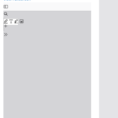
S
k
i
p
t
o
P
D
F
c
o
n
t
e
n
t