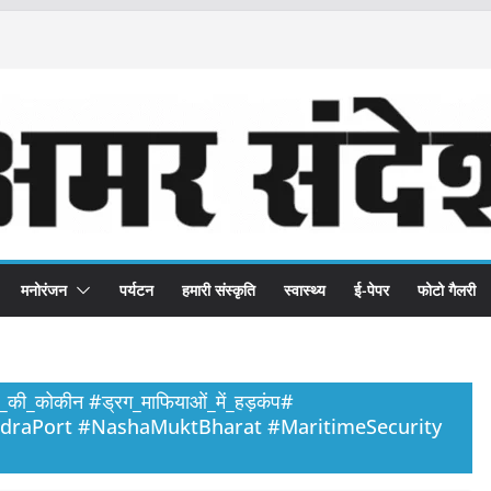
मनोरंजन
पर्यटन
हमारी संस्कृति
स्वास्थ्य
ई-पेपर
फोटो गैलरी
_कोकीन #ड्रग_माफियाओं_में_हड़कंप#
draPort #NashaMuktBharat #MaritimeSecurity