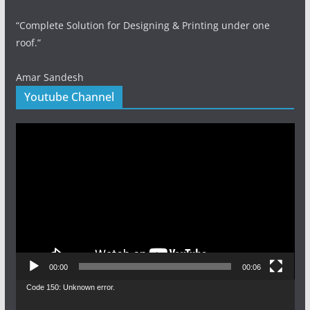
“Complete Solution for Designing & Printing under one
roof.”
Amar Sandesh
Youtube Channel
Video
Player
00:00
00:06
Video
Code 150: Unknown error.
Player