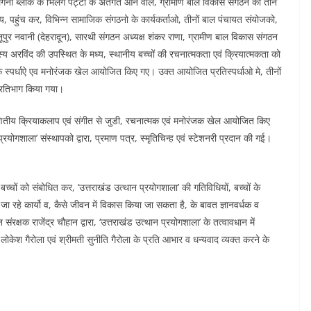
िलंगना ब्लॉक के भिलंग पट्टी के अंतर्गत आने वाले, ग्रामीण बाल विकास संगठन की तीन
मध्य, पहुंच कर, विभिन्न सामाजिक संगठनो के कार्यकर्ताओ, तीनों बाल पंचायत संयोजको,
नूपुर नवानी (देहरादून), सारथी संगठन अध्यक्ष शंकर राणा, ग्रामीण बाल विकास संगठन
य अरविंद की उपस्थित के मध्य, स्थानीय बच्चों की रचनात्मकता एवं क्रियात्मकता को
 स्पर्धाऐ एव मनोरंजक खेल आयोजित किए गए। उक्त आयोजित प्रतिस्पर्धाओ मे, तीनों
ं प्रतिभाग किया गया।
, गणितीय क्रियाकलाप एवं संगीत से जुडी, रचनात्मक एवं मनोरंजक खेल आयोजित किए
रयोगशाला’ संस्थापको द्वारा, प्रमाण पत्र, स्मृतिचिन्ह एवं स्टेशनरी प्रदान की गई।
।
बच्चों को संबोधित कर, ‘उत्तराखंड उत्थान प्रयोगशाला’ की गतिविधियों, बच्चों के
जा रहे कार्यो व, कैसे जीवन में विकास किया जा सकता है, के बावत ज्ञानवर्धक व
रक्षक राजेंद्र चौहान द्वारा, ‘उत्तराखंड उत्थान प्रयोगशाला’ के तत्वावधान में
लोकेश गैरोला एवं श्रीमती सुनीति गैरोला के प्रति आभार व धन्यवाद व्यक्त करने के