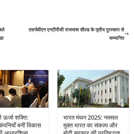
छले
एसजेवीएन एनटीपीसी राजभाषा शील्‍ड के तृतीय पुरस्‍कार से
ंडा
सम्‍मानित
 ऊर्जा शक्ति:
भारत मंथन 2025: नक्सल
कंपनियाँ बनीं विकास
मुक्त भारत का संकल्प और
 की आधारशिला
मोदी सरकार की प्रतिबद्धता