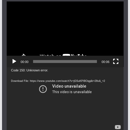
Video
Player
00:00
00:06
Video
Code 150: Unknown error.
Player
Download File: https://www.youtube.com/watch?v=jGSuKPIBOqg&t=28s&_=2