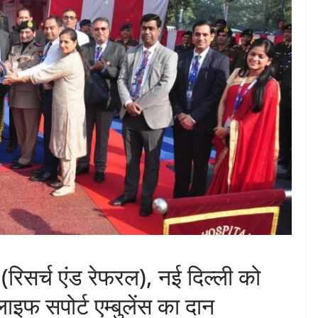
 (रिसर्च एंड रेफरल), नई दिल्ली को
इफ सपोर्ट एम्बुलेंस का दान