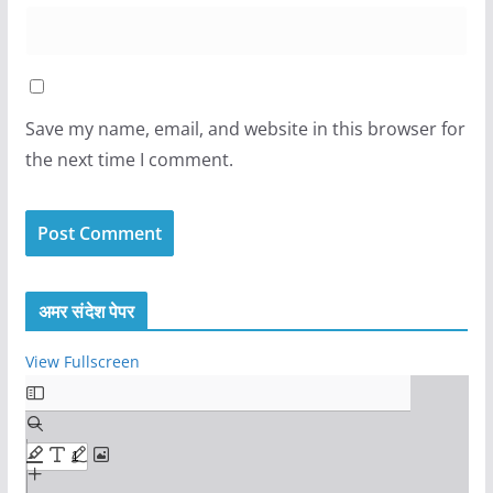
Save my name, email, and website in this browser for
the next time I comment.
अमर संदेश पेपर
View Fullscreen
S
k
i
p