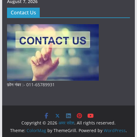
August 7, 2026
Contact Us
फ़ोन नंबर :- 011-65789931
Copyright © 2026
अमर संदेश
. All rights reserved.
Theme:
ColorMag
by ThemeGrill. Powered by
WordPress
.