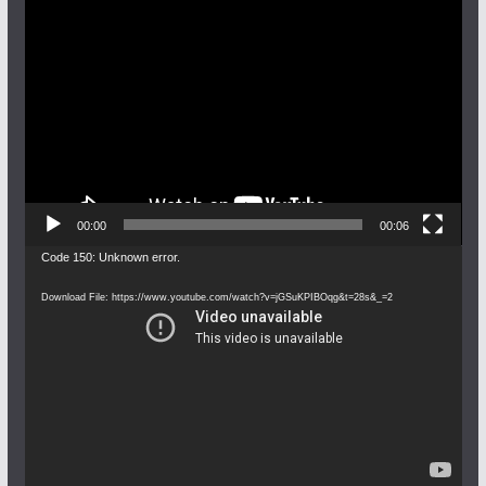
Video
Player
00:00
00:06
Video
Code 150: Unknown error.
Player
Download File: https://www.youtube.com/watch?v=jGSuKPIBOqg&t=28s&_=2