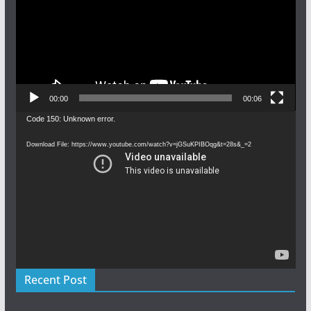
00:00
00:06
Video
Code 150: Unknown error.
Player
Download File: https://www.youtube.com/watch?v=jGSuKPIBOqg&t=28s&_=2
Recent Post