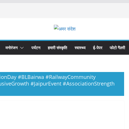
मनोरंजन
पर्यटन
हमारी संस्कृति
स्वास्थ्य
ई-पेपर
फोटो गैलरी
ionDay #BLBairwa #RailwayCommunity
lusiveGrowth #JaipurEvent #AssociationStrength