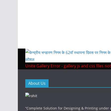
Unite Gallery Error - gallery js and css files 
About Us
“Complete Solution for Designing & Printing under o