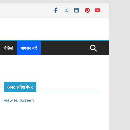
विडियो
योगदान करें
अमर संदेश पेपर
View Fullscreen
S
k
i
p