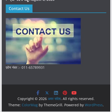
Contact Us
फ़ोन नंबर :- 011-65789931
Copyright © 2026
अमर संदेश
. All rights reserved.
Theme:
ColorMag
by ThemeGrill. Powered by
WordPress
.