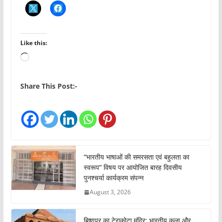
Like this:
L
o
a
Share This Post:-
d
i
n
g
…
“भारतीय भाषाओं की समरसता एवं बहुलता का
स्वरूप” विषय पर आयोजित बारह दिवसीय
पुनश्चर्या कार्यक्रम संपन्न
August 3, 2026
बिष्णुपुर का टेराकोटा मंदिर: भारतीय कला और