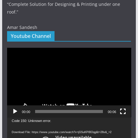
“Complete Solution for Designing & Printing under one
roof.”
Amar Sandesh
Youtube Channel
Video
Player
00:00
00:06
Video
Code 150: Unknown error.
Player
Download File: https://www.youtube.com/watch?v=jGSuKPIBOqg&t=28s&_=2