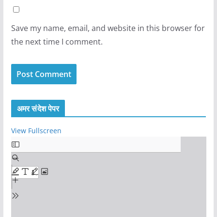
Save my name, email, and website in this browser for
the next time I comment.
अमर संदेश पेपर
View Fullscreen
S
k
i
p
t
o
P