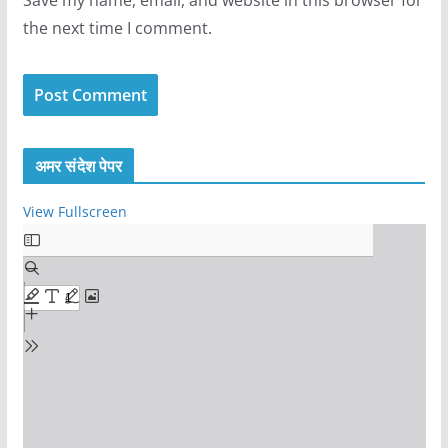
Save my name, email, and website in this browser for
the next time I comment.
अमर संदेश पेपर
View Fullscreen
S
k
i
p
t
o
P
D
F