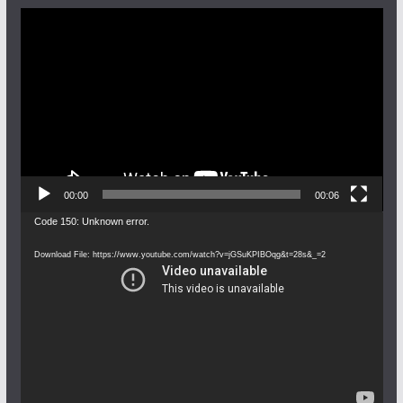
Video
Player
00:00
00:06
Video
Code 150: Unknown error.
Player
Download File: https://www.youtube.com/watch?v=jGSuKPIBOqg&t=28s&_=2