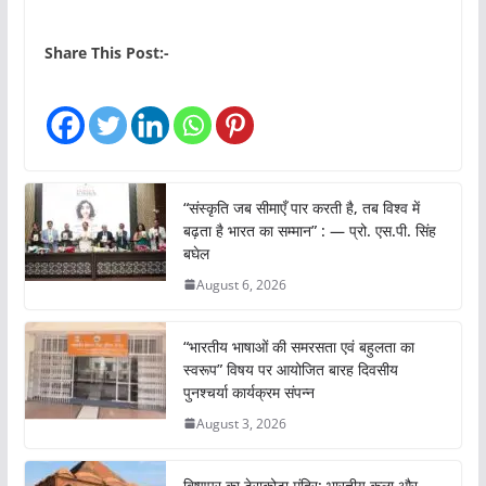
o
a
Share This Post:-
d
i
n
g
…
“संस्कृति जब सीमाएँ पार करती है, तब विश्व में
बढ़ता है भारत का सम्मान” : — प्रो. एस.पी. सिंह
बघेल
August 6, 2026
“भारतीय भाषाओं की समरसता एवं बहुलता का
स्वरूप” विषय पर आयोजित बारह दिवसीय
पुनश्चर्या कार्यक्रम संपन्न
August 3, 2026
बिष्णुपुर का टेराकोटा मंदिर: भारतीय कला और