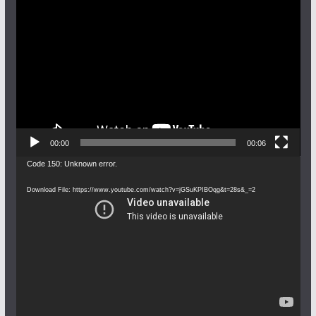
Video
Player
00:00
00:06
Video
Code 150: Unknown error.
Player
Download File: https://www.youtube.com/watch?v=jGSuKPIBOqg&t=28s&_=2