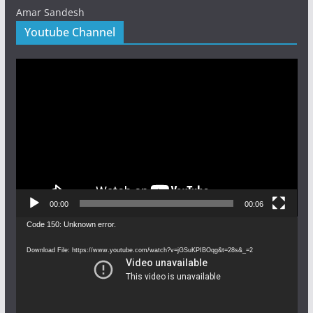
Amar Sandesh
Youtube Channel
Video
Player
00:00
00:06
Video
Code 150: Unknown error.
Player
Download File: https://www.youtube.com/watch?v=jGSuKPIBOqg&t=28s&_=2