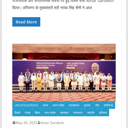
राजनीतिक और संगठनात्मक विषयों पर हुई विशेष चर्चा Amar sandesh
दिल्ल। हरियाणा के मुख्यमंत्री श्री नायब सिंह सैनी ने आज
Read More
UNCATEGORIZED
असम
उत्तर प्रदेश
उत्तराखण्ड
गुजरात
गोवा
छत्तीसगढ़
दिल्ली
पंजाब
बिहार
मध्य प्रदेश
महाराष्ट्र
राजस्थान
राष्ट्रीय
हरियाणा
May 26, 2025
Amar Sandesh