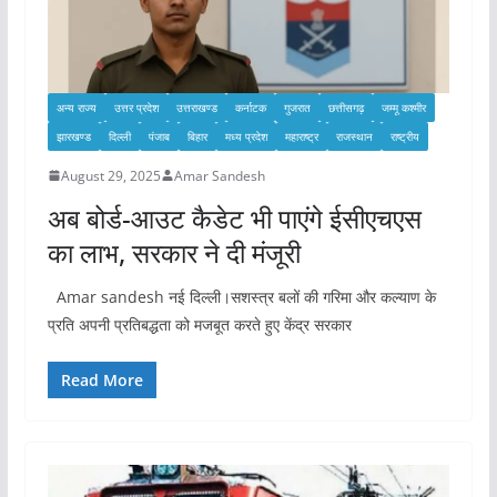
अन्य राज्य
उत्तर प्रदेश
उत्तराखण्ड
कर्नाटक
गुजरात
छत्तीसगढ़
जम्मू कश्मीर
झारखण्ड
दिल्ली
पंजाब
बिहार
मध्य प्रदेश
महाराष्ट्र
राजस्थान
राष्ट्रीय
August 29, 2025
Amar Sandesh
अब बोर्ड-आउट कैडेट भी पाएंगे ईसीएचएस
का लाभ, सरकार ने दी मंजूरी
Amar sandesh नई दिल्ली।सशस्त्र बलों की गरिमा और कल्याण के
प्रति अपनी प्रतिबद्धता को मजबूत करते हुए केंद्र सरकार
Read More