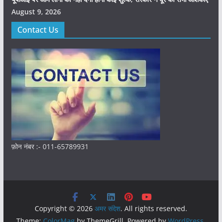
August 9, 2026
Contact Us
फ़ोन नंबर :- 011-65789931
Copyright © 2026
अमर संदेश
. All rights reserved.
Theme:
ColorMag
by ThemeGrill. Powered by
WordPress
.