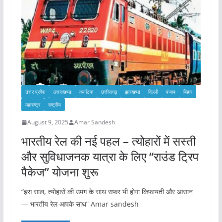
उत्तर प्रदेश
उत्तराखण्ड
कर्नाटक
छत्तीसगढ़
झारखण्ड
दिल्ली
पंजाब
बिहार
महाराष्ट्र
राष्ट्रीय
August 9, 2025
Amar Sandesh
भारतीय रेल की नई पहल – त्योहारों में सस्ती
और सुविधाजनक यात्रा के लिए “राउंड ट्रिप
पैकेज” योजना शुरू
“इस साल, त्योहारों की उमंग के साथ सफर भी होगा किफायती और आसान
— भारतीय रेल आपके साथ” Amar sandesh