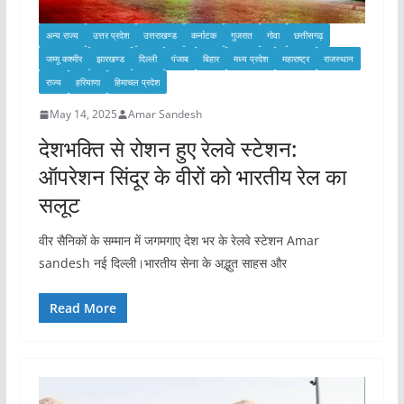
अन्य राज्य
उत्तर प्रदेश
उत्तराखण्ड
कर्नाटक
गुजरात
गोवा
छत्तीसगढ़
जम्मू कश्मीर
झारखण्ड
दिल्ली
पंजाब
बिहार
मध्य प्रदेश
महाराष्ट्र
राजस्थान
राज्य
हरियाणा
हिमाचल प्रदेश
May 14, 2025
Amar Sandesh
देशभक्ति से रोशन हुए रेलवे स्टेशन:
ऑपरेशन सिंदूर के वीरों को भारतीय रेल का
सलूट
वीर सैनिकों के सम्मान में जगमगाए देश भर के रेलवे स्टेशन Amar
sandesh नई दिल्ली।भारतीय सेना के अद्भुत साहस और
Read More