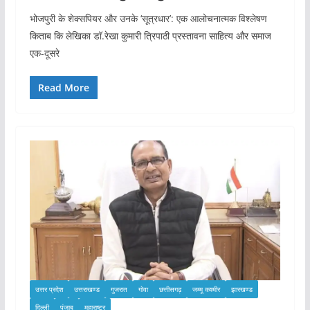
भोजपुरी के शेक्सपियर और उनके ‘सूत्रधार’: एक आलोचनात्मक विश्लेषण
किताब कि लेखिका डॉ.रेखा कुमारी त्रिपाठी प्रस्तावना साहित्य और समाज
एक-दूसरे
Read More
उत्तर प्रदेश
उत्तराखण्ड
गुजरात
गोवा
छत्तीसगढ़
जम्मू कश्मीर
झारखण्ड
दिल्ली
पंजाब
महाराष्ट्र