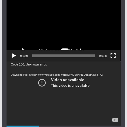
Video
Player
00:00
00:06
Video
Code 150: Unknown error.
Player
Download File: https://www.youtube.com/watch?v=jGSuKPIBOqg&t=28s&_=2