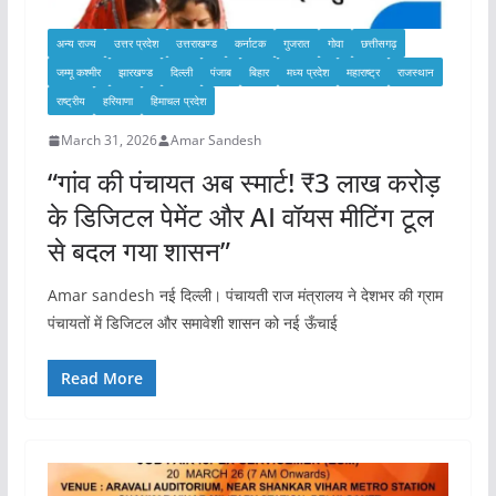
अन्य राज्य
उत्तर प्रदेश
उत्तराखण्ड
कर्नाटक
गुजरात
गोवा
छत्तीसगढ़
जम्मू कश्मीर
झारखण्ड
दिल्ली
पंजाब
बिहार
मध्य प्रदेश
महाराष्ट्र
राजस्थान
राष्ट्रीय
हरियाणा
हिमाचल प्रदेश
March 31, 2026
Amar Sandesh
“गांव की पंचायत अब स्मार्ट! ₹3 लाख करोड़
के डिजिटल पेमेंट और AI वॉयस मीटिंग टूल
से बदल गया शासन”
Amar sandesh नई दिल्ली। पंचायती राज मंत्रालय ने देशभर की ग्राम
पंचायतों में डिजिटल और समावेशी शासन को नई ऊँचाई
Read More