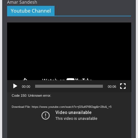
Amar Sandesh
Youtube Channel
Video
Player
00:00
00:06
Video
Code 150: Unknown error.
Player
Download File: https://www.youtube.com/watch?v=jGSuKPIBOqg&t=28s&_=5