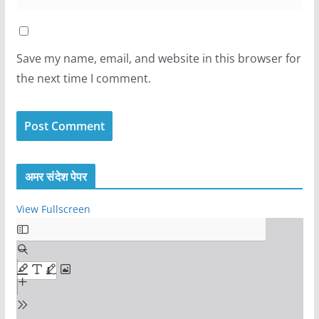
Save my name, email, and website in this browser for
the next time I comment.
अमर संदेश पेपर
View Fullscreen
S
k
i
p
t
o