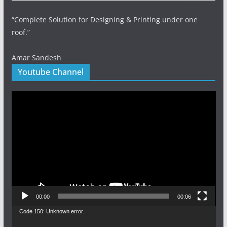
“Complete Solution for Designing & Printing under one
roof.”
Amar Sandesh
Youtube Channel
Video
Player
00:00
00:06
Video
Code 150: Unknown error.
Player