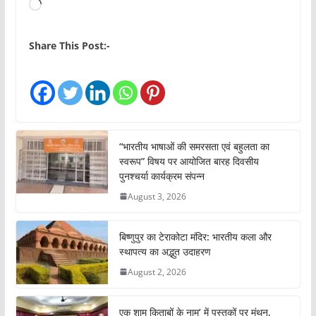
L
o
a
Share This Post:-
d
i
n
g
…
“भारतीय भाषाओं की समरसता एवं बहुलता का
स्वरूप” विषय पर आयोजित बारह दिवसीय
पुनश्चर्या कार्यक्रम संपन्न
August 3, 2026
बिष्णुपुर का टेराकोटा मंदिर: भारतीय कला और
स्थापत्य का अद्भुत उदाहरण
August 2, 2026
एक शाम किताबों के नाम’ में पुस्तकों पर मंथन,