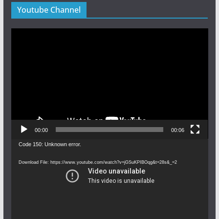
Youtube Channel
Video
Player
00:00
00:06
Video
Code 150: Unknown error.
Player
Download File: https://www.youtube.com/watch?v=jGSuKPIBOqg&t=28s&_=2