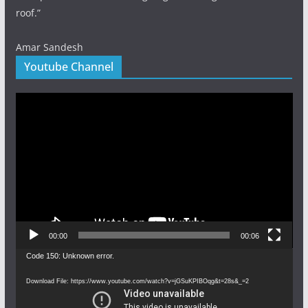
roof.”
Amar Sandesh
Youtube Channel
Video
Player
00:00
00:06
Video
Code 150: Unknown error.
Player
Download File: https://www.youtube.com/watch?v=jGSuKPIBOqg&t=28s&_=2