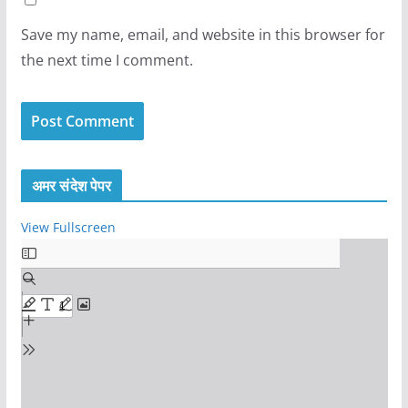
Save my name, email, and website in this browser for
the next time I comment.
अमर संदेश पेपर
View Fullscreen
S
k
i
p
t
o
P