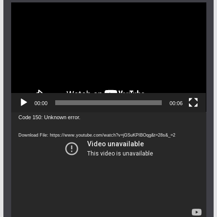
Video
Player
00:00
00:06
Video
Code 150: Unknown error.
Player
Download File: https://www.youtube.com/watch?v=jGSuKPIBOqg&t=28s&_=2