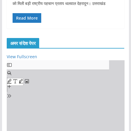
को मिली बड़ी राष्ट्रीय पहचान प्रताप थलवाल देहरादून। उत्तराखंड
Read More
अमर संदेश पेपर
View Fullscreen
S
k
i
p
t
o
P
D
F
c