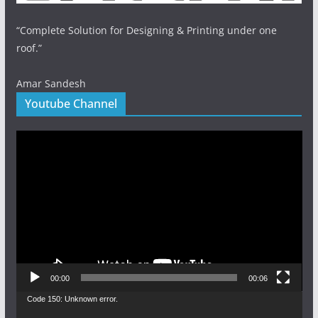
“Complete Solution for Designing & Printing under one
roof.”
Amar Sandesh
Youtube Channel
Video
Player
00:00
00:06
Video
Code 150: Unknown error.
Player