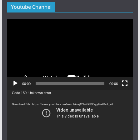
Youtube Channel
Video
Player
00:00
00:06
Video
Code 150: Unknown error.
Player
Download File: https://www.youtube.com/watch?v=jGSuKPIBOqg&t=28s&_=2