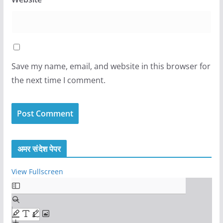
Save my name, email, and website in this browser for
the next time I comment.
अमर संदेश पेपर
View Fullscreen
S
k
i
p