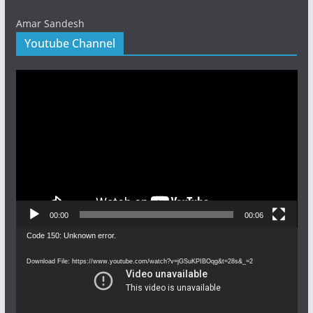
Amar Sandesh
Youtube Channel
Video
Player
00:00
00:06
Video
Code 150: Unknown error.
Player
Download File: https://www.youtube.com/watch?v=jGSuKPIBOqg&t=28s&_=2