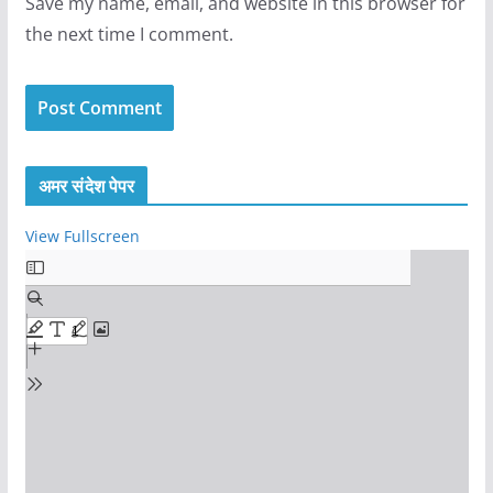
Save my name, email, and website in this browser for
the next time I comment.
अमर संदेश पेपर
View Fullscreen
S
k
i
p
t
o
P
D
F