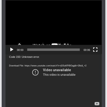
Video
Player
00:00
00:06
Video
Code 150: Unknown error.
Player
Download File: https://www.youtube.com/watch?v=jGSuKPIBOqg&t=28s&_=2