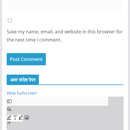
Save my name, email, and website in this browser for
the next time I comment.
अमर संदेश पेपर
View Fullscreen
S
k
i
p
t