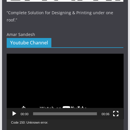
“Complete Solution for Designing & Printing under one
roof.”
Amar Sandesh
Youtube Channel
Video
Player
00:00
00:06
Video
Code 150: Unknown error.