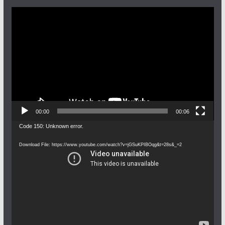
Video
Player
00:00
00:06
Video
Code 150: Unknown error.
Player
Download File: https://www.youtube.com/watch?v=jGSuKPIBOqg&t=28s&_=2