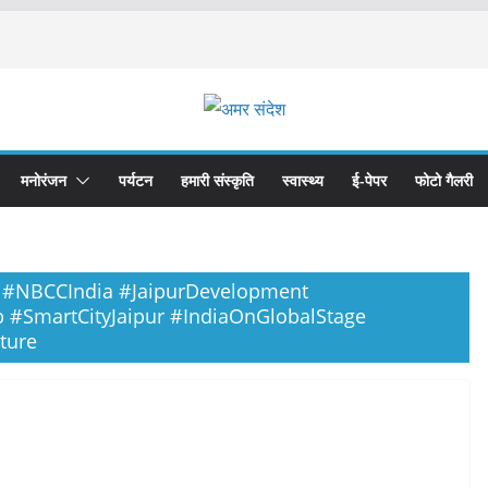
मनोरंजन
पर्यटन
हमारी संस्कृति
स्वास्थ्य
ई-पेपर
फोटो गैलरी
#NBCCIndia #JaipurDevelopment
 #SmartCityJaipur #IndiaOnGlobalStage
ture