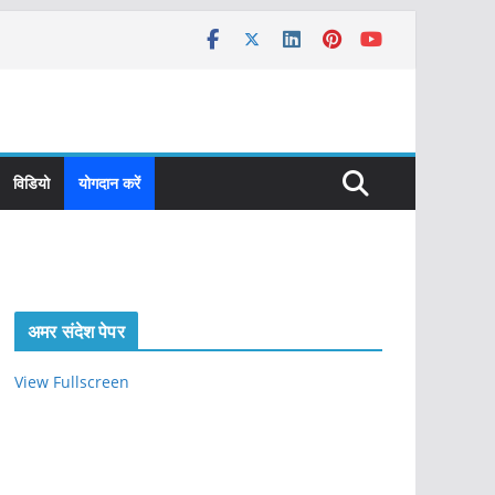
विडियो
योगदान करें
अमर संदेश पेपर
View Fullscreen
S
k
i
p