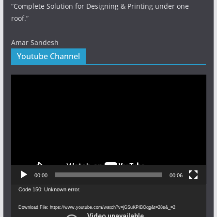
“Complete Solution for Designing & Printing under one
roof.”
Amar Sandesh
Youtube Channel
Video
Player
00:00
00:06
Video
Code 150: Unknown error.
Player
Download File: https://www.youtube.com/watch?v=jGSuKPIBOqg&t=28s&_=2