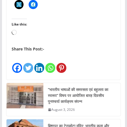
Like this:
L
o
a
Share This Post:-
d
i
n
g
…
“भारतीय भाषाओं की समरसता एवं बहुलता का
स्वरूप” विषय पर आयोजित बारह दिवसीय
पुनश्चर्या कार्यक्रम संपन्न
August 3, 2026
बिष्णुपुर का टेराकोटा मंदिर: भारतीय कला और