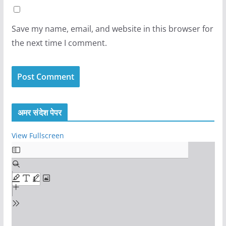
Save my name, email, and website in this browser for
the next time I comment.
अमर संदेश पेपर
View Fullscreen
S
k
i
p
t
o
P