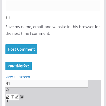
Save my name, email, and website in this browser for
the next time I comment.
अमर संदेश पेपर
View Fullscreen
S
k
i
p