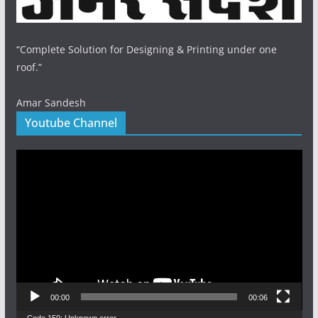
“Complete Solution for Designing & Printing under one
roof.”
Amar Sandesh
Youtube Channel
Video
Player
00:00
00:06
Code 150: Unknown error.