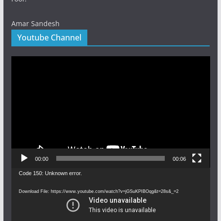
Amar Sandesh
Youtube Channel
Video
Player
00:00
00:06
Video
Code 150: Unknown error.
Player
Download File: https://www.youtube.com/watch?v=jGSuKPIBOqg&t=28s&_=2