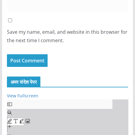
Save my name, email, and website in this browser for
the next time I comment.
अमर संदेश पेपर
View Fullscreen
S
k
i
p
t